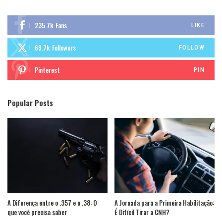
235.7k
Fans
LIKE
69.7k
Followers
FOLLOW
Pinterest
PIN
Popular Posts
A Diferença entre o .357 e o .38: O
A Jornada para a Primeira Habilitação:
que você precisa saber
É Difícil Tirar a CNH?