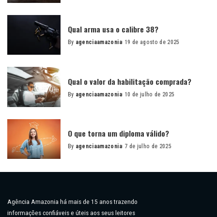
Posted
by
Qual arma usa o calibre 38?
By
agenciaamazonia
19 de agosto de 2025
Posted
by
Qual o valor da habilitação comprada?
By
agenciaamazonia
10 de julho de 2025
Posted
by
O que torna um diploma válido?
By
agenciaamazonia
7 de julho de 2025
Posted
by
Agência Amazonia há mais de 15 anos trazendo
informações confiáveis e úteis aos seus leitores