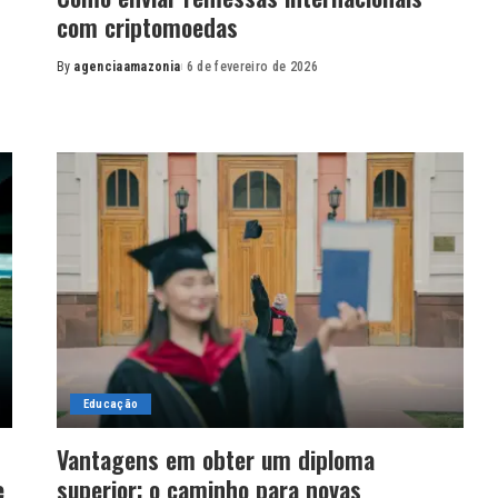
com criptomoedas
By
agenciaamazonia
6 de fevereiro de 2026
Posted
by
Educação
Vantagens em obter um diploma
e
superior: o caminho para novas