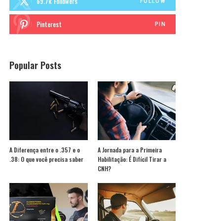
69.7k
Followers
FOLLOW
Pinterest
PIN
Popular Posts
A Diferença entre o .357 e o
A Jornada para a Primeira
.38: O que você precisa saber
Habilitação: É Difícil Tirar a
CNH?