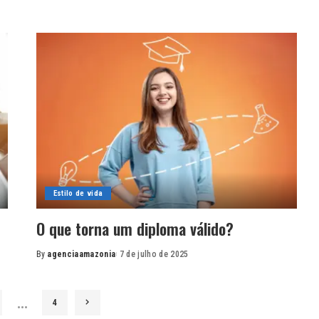
Estilo de vida
O que torna um diploma válido?
By
agenciaamazonia
7 de julho de 2025
Posted
by
…
4