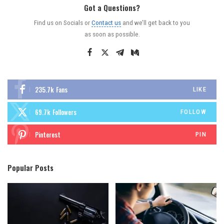
Got a Questions?
Find us on Socials or
Contact us
and we’ll get back to you
as soon as possible.
235.7k
Fans
LIKE
69.7k
Followers
FOLLOW
Pinterest
PIN
Popular Posts