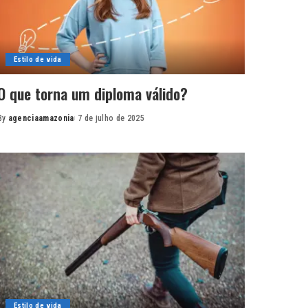
Estilo de vida
O que torna um diploma válido?
By
agenciaamazonia
7 de julho de 2025
Posted
by
Estilo de vida