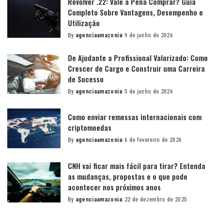
Revolver .22: Vale a Pena Comprar? Guia
Completo Sobre Vantagens, Desempenho e
Utilização
By
agenciaamazonia
9 de junho de 2026
Posted
by
De Ajudante a Profissional Valorizado: Como
Crescer de Cargo e Construir uma Carreira
de Sucesso
By
agenciaamazonia
5 de junho de 2026
Posted
by
Como enviar remessas internacionais com
criptomoedas
By
agenciaamazonia
6 de fevereiro de 2026
Posted
by
CNH vai ficar mais fácil para tirar? Entenda
as mudanças, propostas e o que pode
acontecer nos próximos anos
By
agenciaamazonia
22 de dezembro de 2025
Posted
by