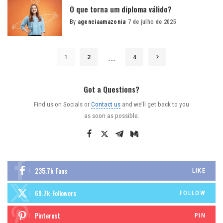
O que torna um diploma válido?
By
agenciaamazonia
7 de julho de 2025
Posted
by
…
1
2
4
Got a Questions?
Find us on Socials or
Contact us
and we’ll get back to you
as soon as possible.
235.7k
Fans
LIKE
69.7k
Followers
FOLLOW
Pinterest
PIN