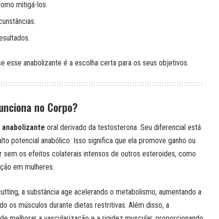
como mitigá-los.
cunstâncias.
esultados.
se esse anabolizante é a escolha certa para os seus objetivos.
unciona no Corpo?
 anabolizante
oral derivado da testosterona. Seu diferencial está
lto potencial anabólico. Isso significa que ela promove ganho ou
sem os efeitos colaterais intensos de outros esteroides, como
ação em mulheres.
cutting, a substância age acelerando o metabolismo, aumentando a
o os músculos durante dietas restritivas. Além disso, a
e melhorar a vascularização e a rigidez muscular, proporcionando