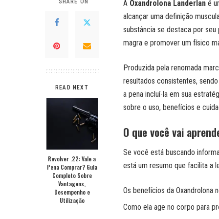
SHARE ON
A
Oxandrolona Landerlan
é u
alcançar uma definição muscula
substância se destaca por seu 
magra e promover um físico ma
Produzida pela renomada marca
resultados consistentes, sendo
READ NEXT
a pena incluí-la em sua estraté
sobre o uso, benefícios e cuida
O que você vai aprend
Se você está buscando informaç
Revolver .22: Vale a
está um resumo que facilita a l
Pena Comprar? Guia
Completo Sobre
Vantagens,
Os benefícios da Oxandrolona n
Desempenho e
Utilização
Como ela age no corpo para pr