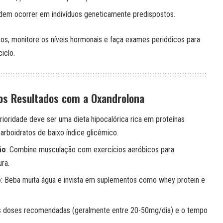
dem ocorrer em indivíduos geneticamente predispostos.
cos, monitore os níveis hormonais e faça exames periódicos para
iclo.
 os Resultados com a Oxandrolona
prioridade deve ser uma dieta hipocalórica rica em proteínas
arboidratos de baixo índice glicêmico.
ão
: Combine musculação com exercícios aeróbicos para
ura.
o
: Beba muita água e invista em suplementos como whey protein e
as doses recomendadas (geralmente entre 20-50mg/dia) e o tempo