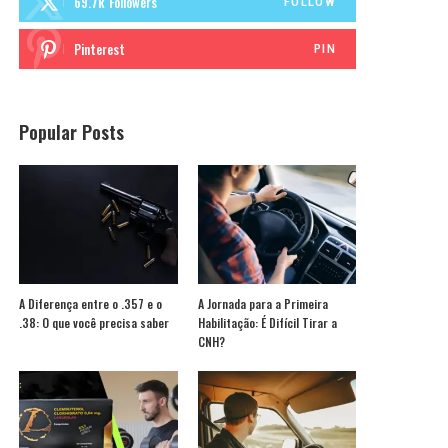
69.7k
Followers
FOLLOW
Pinterest
PIN
Popular Posts
A Diferença entre o .357 e o
A Jornada para a Primeira
.38: O que você precisa saber
Habilitação: É Difícil Tirar a
CNH?