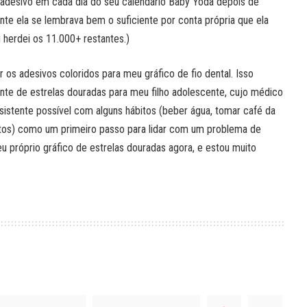
 adesivo em cada dia do seu calendário Baby Yoda depois de
nte ela se lembrava bem o suficiente por conta própria que ela
u herdei os 11.000+ restantes.)
r os adesivos coloridos para meu gráfico de fio dental. Isso
ante de estrelas douradas para meu filho adolescente, cujo médico
sistente possível com alguns hábitos (beber água, tomar café da
tos) como um primeiro passo para lidar com um problema de
u próprio gráfico de estrelas douradas agora, e estou muito