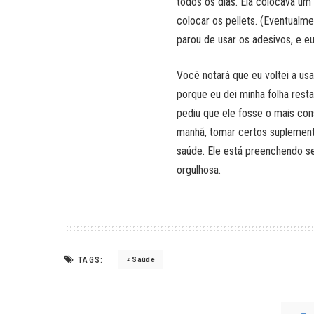
todos os dias. Ela colocava um
colocar os pellets. (Eventualme
parou de usar os adesivos, e e
Você notará que eu voltei a usa
porque eu dei minha folha rest
pediu que ele fosse o mais con
manhã, tomar certos suplemen
saúde. Ele está preenchendo se
orgulhosa.
TAGS:
Saúde