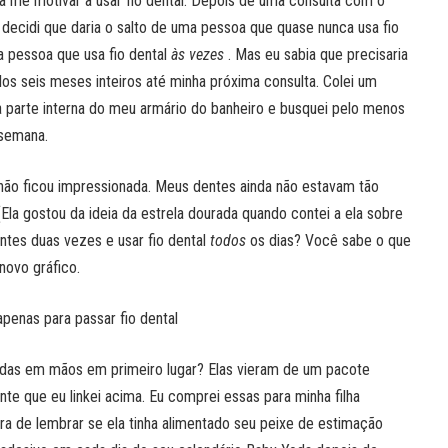
ra me motivar a usar fio dental. Depois de uma consulta com o
decidi que daria o salto de uma pessoa que quase nunca usa fio
a pessoa que usa fio dental
às vezes
. Mas eu sabia que precisaria
los seis meses inteiros até minha próxima consulta. Colei um
 parte interna do meu armário do banheiro e busquei pelo menos
 semana.
a não ficou impressionada. Meus dentes ainda não estavam tão
Ela gostou da ideia da estrela dourada quando contei a ela sobre
entes duas vezes e usar fio dental
todos
os dias? Você sabe o que
novo gráfico.
penas para passar fio dental
radas em mãos em primeiro lugar? Elas vieram de um pacote
te que eu linkei acima. Eu comprei essas para minha filha
a de lembrar se ela tinha alimentado seu peixe de estimação