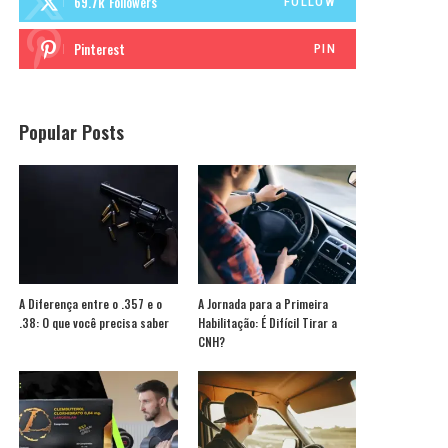
69.7k
Followers
FOLLOW
Pinterest
PIN
Popular Posts
A Diferença entre o .357 e o
A Jornada para a Primeira
.38: O que você precisa saber
Habilitação: É Difícil Tirar a
CNH?