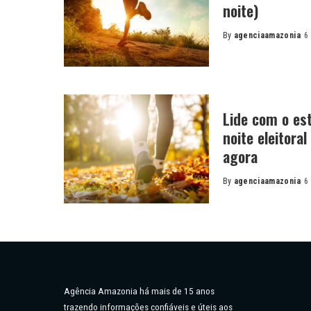
noite)
By
agenciaamazonia
6
Posted
by
Lide com o es
noite eleitora
agora
By
agenciaamazonia
6
Posted
by
Agência Amazonia há mais de 15 anos
trazendo informações confiáveis e úteis aos