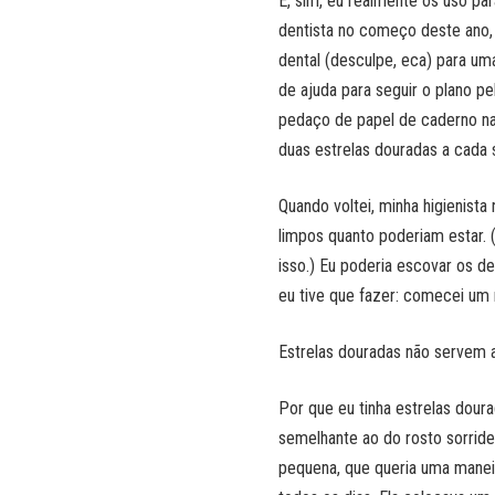
E, sim, eu realmente os uso pa
dentista no começo deste ano, 
dental (desculpe, eca) para um
de ajuda para seguir o plano pe
pedaço de papel de caderno na
duas estrelas douradas a cada
Quando voltei, minha higienist
limpos quanto poderiam estar. (
isso.) Eu poderia escovar os d
eu tive que fazer: comecei um 
Estrelas douradas não servem a
Por que eu tinha estrelas dou
semelhante ao do rosto sorriden
pequena, que queria uma maneir