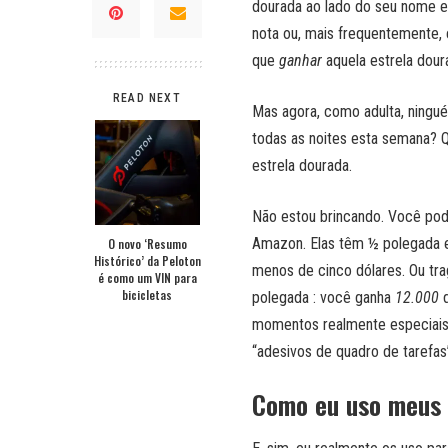
dourada ao lado do seu nome e
nota ou, mais frequentemente, 
que
ganhar
aquela estrela dour
READ NEXT
Mas agora, como adulta, ningué
todas as noites esta semana?
estrela dourada.
Não estou brincando. Você pod
Amazon. Elas têm ½ polegada e 
O novo ‘Resumo
Histórico’ da Peloton
menos de cinco dólares. Ou tr
é como um VIN para
bicicletas
polegada : você ganha
12.000
d
momentos realmente especiais)
“adesivos de quadro de tarefas
Como eu uso meus p