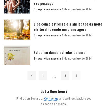
seu pescoço
By
agenciaamazonia
6 de novembro de 2024
Posted
by
Lide com o estresse e a ansiedade da noite
eleitoral fazendo um plano agora
By
agenciaamazonia
6 de novembro de 2024
Posted
by
Estou me dando estrelas de ouro
By
agenciaamazonia
6 de novembro de 2024
Posted
by
…
1
3
4
Got a Questions?
Find us on Socials or
Contact us
and we’ll get back to you
as soon as possible.