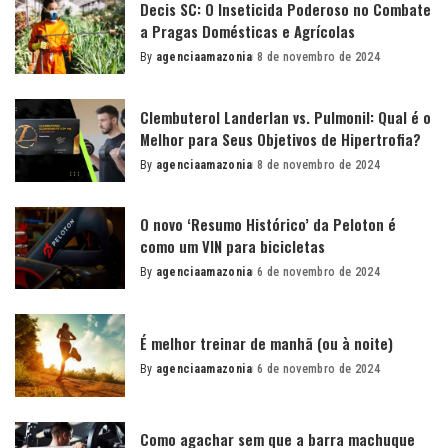
Decis SC: O Inseticida Poderoso no Combate
a Pragas Domésticas e Agrícolas
By
agenciaamazonia
8 de novembro de 2024
Posted
by
Clembuterol Landerlan vs. Pulmonil: Qual é o
Melhor para Seus Objetivos de Hipertrofia?
By
agenciaamazonia
8 de novembro de 2024
Posted
by
O novo ‘Resumo Histórico’ da Peloton é
como um VIN para bicicletas
By
agenciaamazonia
6 de novembro de 2024
Posted
by
É melhor treinar de manhã (ou à noite)
By
agenciaamazonia
6 de novembro de 2024
Posted
by
Como agachar sem que a barra machuque