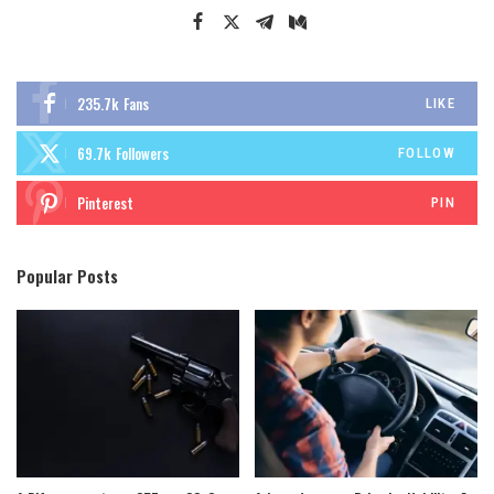
235.7k
Fans
LIKE
69.7k
Followers
FOLLOW
Pinterest
PIN
Popular Posts