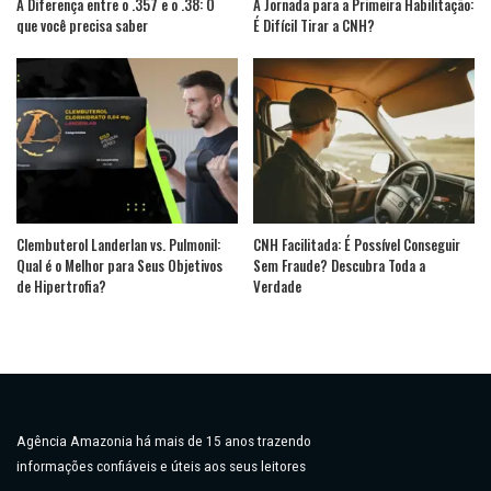
A Diferença entre o .357 e o .38: O
A Jornada para a Primeira Habilitação:
que você precisa saber
É Difícil Tirar a CNH?
Clembuterol Landerlan vs. Pulmonil:
CNH Facilitada: É Possível Conseguir
Qual é o Melhor para Seus Objetivos
Sem Fraude? Descubra Toda a
de Hipertrofia?
Verdade
Agência Amazonia há mais de 15 anos trazendo
informações confiáveis e úteis aos seus leitores