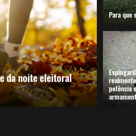
Para que 
Espingarda
e da noite eleitoral
realmente
potência e
armamento