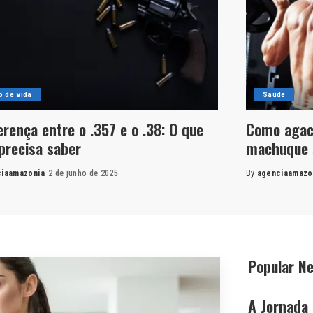
lo de vida
Saúde
erença entre o .357 e o .38: O que
Como agac
precisa saber
machuque 
iaamazonia
2 de junho de 2025
By
agenciaamazo
Popular N
A Jornada 