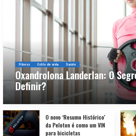
Fitness
Estilo de vida
Saúde
Oxandrolona Landerlan: O Segr
Definir?
By
agenciaamazonia
15 de novembro de 2024
O novo ‘Resumo Histórico’
da Peloton é como um VIN
para bicicletas