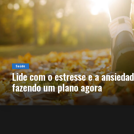
Saúde
Lide com o estresse e a ansiedad
fazendo um plano agora
By
agenciaamazonia
6 de novembro de 2024