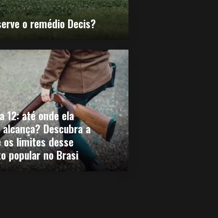
serve o remédio Decis?
 12: até onde ela
 alcança? Descubra a
 os limites desse
 popular no Brasi