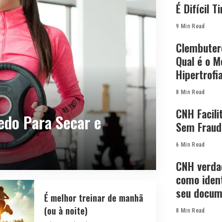
É Difícil T
9 Min Read
Clembutero
Qual é o M
Hipertrofi
8 Min Read
CNH Facili
edo Para Secar e
Sem Fraud
6 Min Read
CNH verda
como ident
seu docum
É melhor treinar de manhã
(ou à noite)
8 Min Read