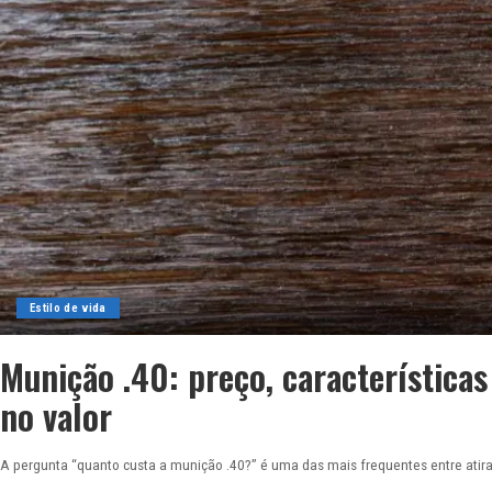
Estilo de vida
Munição .40: preço, características
no valor
A pergunta “quanto custa a munição .40?” é uma das mais frequentes entre atira