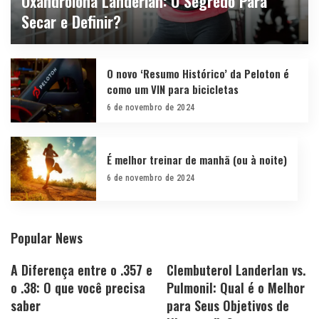
Oxandrolona Landerlan: O Segredo Para
Secar e Definir?
By
agenciaamazonia
15 de novembro de 2024
O novo ‘Resumo Histórico’ da Peloton é
como um VIN para bicicletas
6 de novembro de 2024
É melhor treinar de manhã (ou à noite)
6 de novembro de 2024
Popular News
A Diferença entre o .357 e
Clembuterol Landerlan vs.
o .38: O que você precisa
Pulmonil: Qual é o Melhor
saber
para Seus Objetivos de